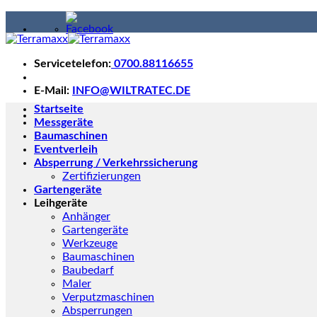
Skip
to
content
Servicetelefon:
0700.88116655
E-Mail:
INFO@WILTRATEC.DE
Startseite
Messgeräte
Baumaschinen
Eventverleih
Absperrung / Verkehrssicherung
Zertifizierungen
Gartengeräte
Leihgeräte
Anhänger
Gartengeräte
Werkzeuge
Baumaschinen
Baubedarf
Maler
Verputzmaschinen
Absperrungen