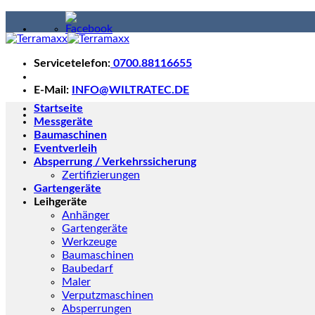
Skip
to
content
Servicetelefon:
0700.88116655
E-Mail:
INFO@WILTRATEC.DE
Startseite
Messgeräte
Baumaschinen
Eventverleih
Absperrung / Verkehrssicherung
Zertifizierungen
Gartengeräte
Leihgeräte
Anhänger
Gartengeräte
Werkzeuge
Baumaschinen
Baubedarf
Maler
Verputzmaschinen
Absperrungen