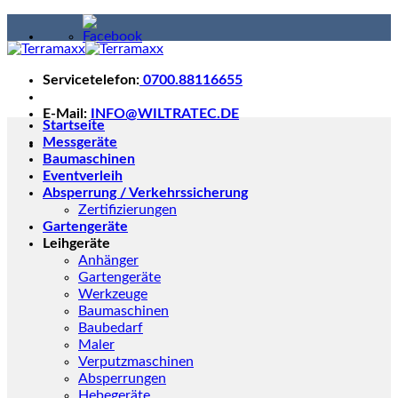
Skip
to
content
Servicetelefon:
0700.88116655
E-Mail:
INFO@WILTRATEC.DE
Startseite
Messgeräte
Baumaschinen
Eventverleih
Absperrung / Verkehrssicherung
Zertifizierungen
Gartengeräte
Leihgeräte
Anhänger
Gartengeräte
Werkzeuge
Baumaschinen
Baubedarf
Maler
Verputzmaschinen
Absperrungen
Hebegeräte