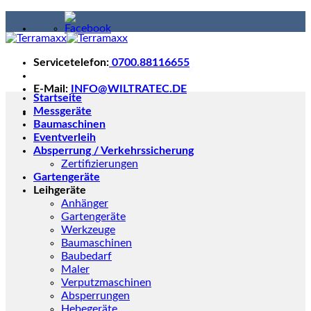
Skip
to
content
Servicetelefon:
0700.88116655
E-Mail:
INFO@WILTRATEC.DE
Startseite
Messgeräte
Baumaschinen
Eventverleih
Absperrung / Verkehrssicherung
Zertifizierungen
Gartengeräte
Leihgeräte
Anhänger
Gartengeräte
Werkzeuge
Baumaschinen
Baubedarf
Maler
Verputzmaschinen
Absperrungen
Hebegeräte