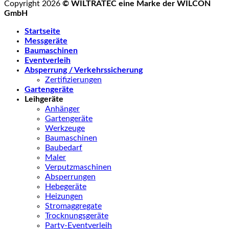
Copyright 2026
© WILTRATEC eine Marke der WILCON
GmbH
Startseite
Messgeräte
Baumaschinen
Eventverleih
Absperrung / Verkehrssicherung
Zertifizierungen
Gartengeräte
Leihgeräte
Anhänger
Gartengeräte
Werkzeuge
Baumaschinen
Baubedarf
Maler
Verputzmaschinen
Absperrungen
Hebegeräte
Heizungen
Stromaggregate
Trocknungsgeräte
Party-Eventverleih