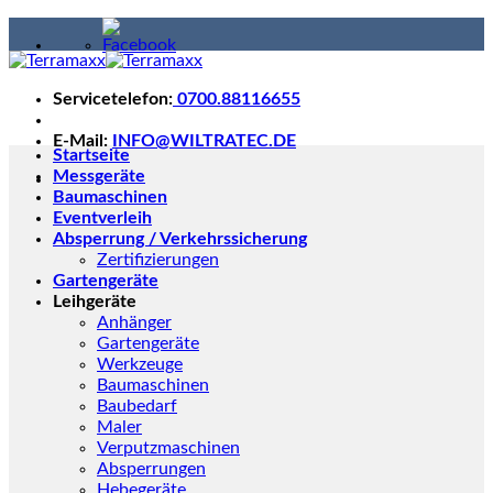
Skip
to
content
Servicetelefon:
0700.88116655
E-Mail:
INFO@WILTRATEC.DE
Startseite
Messgeräte
Baumaschinen
Eventverleih
Absperrung / Verkehrssicherung
Zertifizierungen
Gartengeräte
Leihgeräte
Anhänger
Gartengeräte
Werkzeuge
Baumaschinen
Baubedarf
Maler
Verputzmaschinen
Absperrungen
Hebegeräte