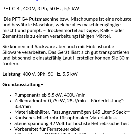
PFT G 4 , 400 V, 3 Ph, 50 Hz, 5,5 kW
Die PFT G4 Putzmaschine bzw. Mischpumpe ist eine robuste
und bewährte Maschine, welche alles maschinengängige
mischt und pumpt. – Trockenmörtel auf Gips-, Kalk – oder
Zementbasis zu einem verarbeitungsfähigen Mörtel.
Sie können mit Sackware aber auch mit Einblashaube
Siloware verarbeiten. Das Gerät lässt sich gut transportieren
und ist schnelle einsatzfähig.Laut Hersteller können Sie 30 m
fördern.
Leistung:
400 V, 3Ph, 50 Hz, 5,5 kW
Grundausstattung
−
Pumpenantrieb 5,5kW, 400U/min
Zellenradmotor 0,75kW, 28U/min – Förderleistung*:
35l/min
Materialbehälter, Fassungsvermögen 145 Liter ̴5 Sack**
Konisches Mischrohr für optimalen Materialfluss
Steuerspannung 42 Volt für höchste Betriebssicherheit
Vorbereitet für Fernsteuerkabel