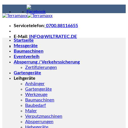
Skip
to
content
Servicetelefon:
0700.88116655
E-Mail:
INFO@WILTRATEC.DE
Startseite
Messgeräte
Baumaschinen
Eventverleih
Absperrung / Verkehrssicherung
Zertifizierungen
Gartengeräte
Leihgeräte
Anhänger
Gartengeräte
Werkzeuge
Baumaschinen
Baubedarf
Maler
Verputzmaschinen
Absperrungen
Hebegeräte