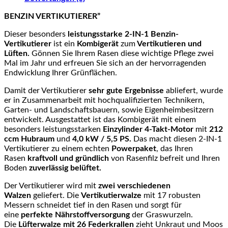
BENZIN VERTIKUTIERER”
Dieser besonders
leistungsstarke 2-IN-1 Benzin-
Vertikutierer
ist ein
Kombigerät
zum
Vertikutieren und
Lüften.
Gönnen Sie Ihrem Rasen diese wichtige Pflege zwei
Mal im Jahr und erfreuen Sie sich an der hervorragenden
Endwicklung Ihrer Grünflächen.
Damit der Vertikutierer
sehr gute Ergebnisse
abliefert, wurde
er in Zusammenarbeit mit hochqualifizierten Technikern,
Garten- und Landschaftsbauern, sowie Eigenheimbesitzern
entwickelt. Ausgestattet ist das Kombigerät mit einem
besonders leistungsstarken
Einzylinder 4-Takt-Motor
mit
212
ccm Hubraum
und
4,0 kW / 5,5 PS.
Das macht diesen 2-IN-1
Vertikutierer zu einem echten
Powerpaket
, das Ihren
Rasen
kraftvoll und gründlich
von Rasenfilz befreit und Ihren
Boden
zuverlässig belüftet.
Der Vertikutierer wird mit
zwei verschiedenen
Walzen
geliefert. Die
Vertikutierwalze
mit 17 robusten
Messern schneidet tief in den Rasen und sorgt für
eine
perfekte Nährstoffversorgung
der Graswurzeln.
Die
Lüfterwalze mit 26 Federkrallen
zieht Unkraut und Moos