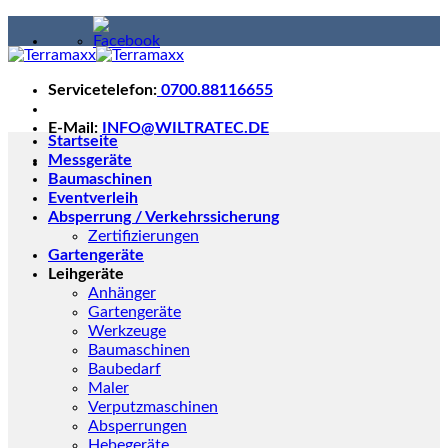
Skip
to
content
Servicetelefon:
0700.88116655
E-Mail:
INFO@WILTRATEC.DE
Startseite
Messgeräte
Baumaschinen
Eventverleih
Absperrung / Verkehrssicherung
Zertifizierungen
Gartengeräte
Leihgeräte
Anhänger
Gartengeräte
Werkzeuge
Baumaschinen
Baubedarf
Maler
Verputzmaschinen
Absperrungen
Hebegeräte