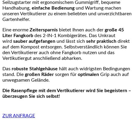
Seilzugstarter mit ergonomischem Gummigriff, bequeme
Handhabung,
einfache Bedienung
und Wartung machen
unseren Vertikutierer zu einem beliebten und unverzichtbaren
Gartenhelfer.
Eine enorme
Zeitersparnis
bietet Ihnen auch der
große 45
Liter Fangkorb
des 2-IN-1 Kombigerätes. Das Unkraut
wird
sauber
aufgefangen
und lässt sich
sehr praktisch
direkt
auf dem Kompost entsorgen. Selbstverständlich können Sie
den Vertikutierer auch ohne Fangkorb nutzen und das
Vertikutiergut anschließend abharken.
Das
robuste Stahlgehäuse
hält auch widrigsten Bedingungen
stand. Die
großen Räder
sorgen für
optimalen
Grip auch auf
unwegsamen Gelände.
Die Rasenpflege mit dem Vertikutierer wird Sie begeistern –
überzeugen Sie sich selbst!
ZUR ANFRAGE