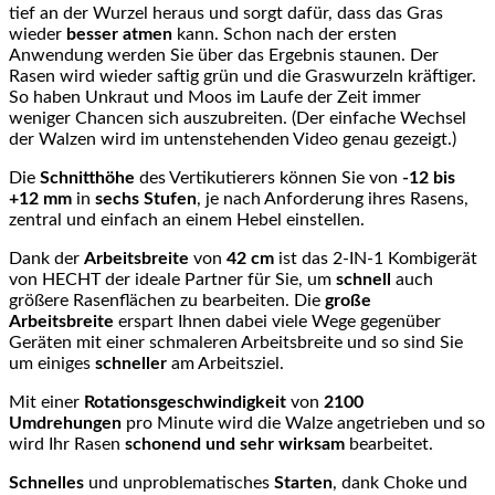
tief an der Wurzel heraus und sorgt dafür, dass das Gras
wieder
besser atmen
kann. Schon nach der ersten
Anwendung werden Sie über das Ergebnis staunen. Der
Rasen wird wieder saftig grün und die Graswurzeln kräftiger.
So haben Unkraut und Moos im Laufe der Zeit immer
weniger Chancen sich auszubreiten. (Der einfache Wechsel
der Walzen wird im untenstehenden Video genau gezeigt.)
Die
Schnitthöhe
des Vertikutierers können Sie von
-12 bis
+12 mm
in
sechs Stufen
, je nach Anforderung ihres Rasens,
zentral und einfach an einem Hebel einstellen.
Dank der
Arbeitsbreite
von
42 cm
ist das 2-IN-1 Kombigerät
von HECHT der ideale Partner für Sie, um
schnell
auch
größere Rasenflächen zu bearbeiten. Die
große
Arbeitsbreite
erspart Ihnen dabei viele Wege gegenüber
Geräten mit einer schmaleren Arbeitsbreite und so sind Sie
um einiges
schneller
am Arbeitsziel.
Mit einer
Rotationsgeschwindigkeit
von
2100
Umdrehungen
pro Minute wird die Walze angetrieben und so
wird Ihr Rasen
schonend und sehr wirksam
bearbeitet.
Schnelles
und unproblematisches
Starten
, dank Choke und