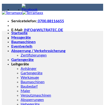
Skip
to
content
Servicetelefon:
0700.88116655
E-Mail:
INFO@WILTRATEC.DE
Startseite
Messgeräte
Baumaschinen
Eventverleih
Absperrung / Verkehrssicherung
Zertifizierungen
Gartengeräte
Leihgeräte
Anhänger
Gartengeräte
Werkzeuge
Baumaschinen
Baubedarf
Maler
Verputzmaschinen
Absperrungen
Hebegeräte