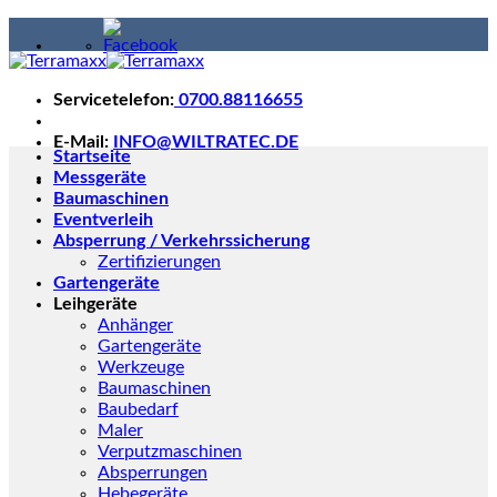
Skip
to
content
Servicetelefon:
0700.88116655
E-Mail:
INFO@WILTRATEC.DE
Startseite
Messgeräte
Baumaschinen
Eventverleih
Absperrung / Verkehrssicherung
Zertifizierungen
Gartengeräte
Leihgeräte
Anhänger
Gartengeräte
Werkzeuge
Baumaschinen
Baubedarf
Maler
Verputzmaschinen
Absperrungen
Hebegeräte